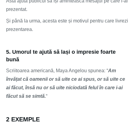
Asta ajută publicul să își amintească mesajul pe care l-ai
prezentat.
Și până la urma, acesta este și motivul pentru care livrezi
prezentarea.
5. Umorul te ajută să lași o impresie foarte
bună
Scriitoarea americană, Maya Angelou spunea: “
Am
învățat că oamenii or să uite ce ai spus, or să uite ce
ai făcut, însă nu or să uite niciodată felul în care i-ai
făcut să se simtă.
“
2 EXEMPLE