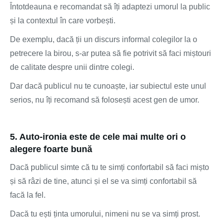
Întotdeauna e recomandat să îți adaptezi umorul la public
și la contextul în care vorbești.
De exemplu, dacă ții un discurs informal colegilor la o
petrecere la birou, s-ar putea să fie potrivit să faci miștouri
de calitate despre unii dintre colegi.
Dar dacă publicul nu te cunoaște, iar subiectul este unul
serios, nu îți recomand să folosești acest gen de umor.
5. Auto-ironia este de cele mai multe ori o
alegere foarte bună
Dacă publicul simte că tu te simți confortabil să faci mișto
și să râzi de tine, atunci și el se va simți confortabil să
facă la fel.
Dacă tu ești ținta umorului, nimeni nu se va simți prost.