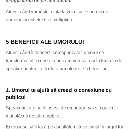
alungă iarna de pe fața omului.
”
Atunci când vorbești în față la zeci, sute sau mii de
oameni, acest efect se multiplică.
5 BENEFICII ALE UMORULUI
Atunci când îl folosești corespunzător, umorul se
transformă într-o unealtă pe care vrei să o ai în trusa ta de
speaker pentru că îți oferă următoarele 5 beneficii:
1. Umorul te ajută să creezi o conexiune cu
publicul
Speakerii care se folosesc de umor par mai simpatici și
mai plăcuți de către public.
Ei reușesc să îi facă pe ascultători să se simtă în largul lor