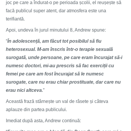
joc pe care a îndurat-o pe perioada școlii, el reușește să
facă publicul super atent, dar atmosfera este una
terifiantă.
Apoi, undeva în jurul minutului 8, Andrew spune:
“
În adolescență, am făcut tot posibilul să fiu
heterosexual. M-am înscris într-o terapie sexuală
surogată, unde persoane, pe care eram încurajat să-i
numesc doctori, mi-au prescris să fac exerciții cu
femei pe care am fost încurajat să le numesc
surogate, care nu erau chiar prostituate, dar care nu
erau nici altceva.
”
Această frază stârnește un val de râsete și câteva
aplauze din partea publicului.
Imediat după asta, Andrew continuă: