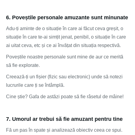
6. Poveștile personale amuzante sunt minunate
Adu-ți aminte de o situație în care ai făcut ceva greșit, o
situație în care te-ai simțit jenat, penibil, o situație în care
ai uitat ceva, etc și ce ai învățat din situația respectivă.
Poveștile noastre personale sunt mine de aur ce merită
să fie explorate.
Creează-ți un fișier (fizic sau electronic) unde să notezi
lucrurile care ți se întâmplă.
Cine știe? Gafa de astăzi poate să fie râsetul de mâine!
7. Umorul ar trebui să fie amuzant pentru tine
Fă un pas în spate și analizează obiectiv ceea ce spui.