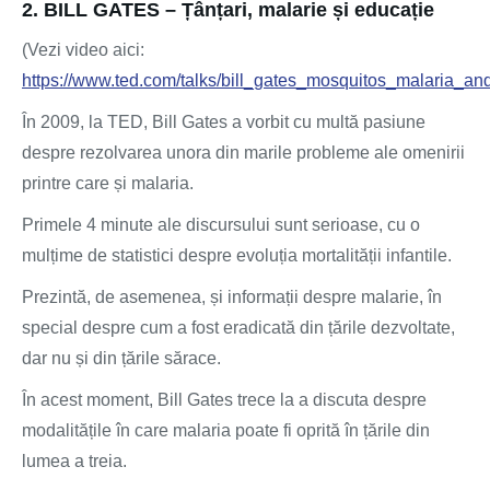
2. BILL GATES – Țânțari, malarie și educație
(Vezi video aici:
https://www.ted.com/talks/bill_gates_mosquitos_malaria_an
În 2009, la TED, Bill Gates a vorbit cu multă pasiune
despre rezolvarea unora din marile probleme ale omenirii
printre care și malaria.
Primele 4 minute ale discursului sunt serioase, cu o
mulțime de statistici despre evoluția mortalității infantile.
Prezintă, de asemenea, și informații despre malarie, în
special despre cum a fost eradicată din țările dezvoltate,
dar nu și din țările sărace.
În acest moment, Bill Gates trece la a discuta despre
modalitățile în care malaria poate fi oprită în țările din
lumea a treia.