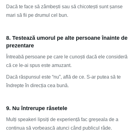
Dacă te face să zâmbești sau să chicotești sunt șanse
mari să fii pe drumul cel bun.
8. Testează umorul pe alte persoane înainte de
prezentare
Întreabă persoane pe care le cunoști dacă ele consideră
că ce le-ai spus este amuzant.
Dacă răspunsul este “nu”, află de ce. S-ar putea să te
îndrepte în direcția cea bună.
9. Nu întrerupe râsetele
Mulți speakeri lipsiți de experiență fac greșeala de a
continua să vorbească atunci când publicul râde.