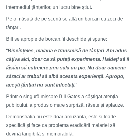
intermediul țănțarilor, un lucru bine știut.
Pe o măsuță de pe scenă se află un borcan cu zeci de
țânțari.
Bill se apropie de borcan, îl deschide și spune:
“
Bineînțeles, malaria e transmisă de țânțari. Am adus
câțiva aici, doar ca să puteți experimenta. Haideți să îi
lăsăm să cutreiere prin sala un pic. Nu doar oamenii
săraci ar trebui să aibă aceasta experiență. Apropo,
acești țânțari nu sunt infectați.
”
Printr-o singură mișcare Bill Gates a câștigat atenția
publicului, a produs o mare surpriză, râsete și aplauze.
Demonstrația nu este doar amuzantă, este și foarte
specifică și face ca problema eradicării malariei să
devină tangibilă și memorabilă.