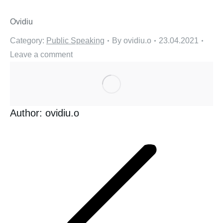
Ovidiu
Category:
Public Speaking
By
ovidiu.o
23.04.2021
Leave a comment
Author:
ovidiu.o