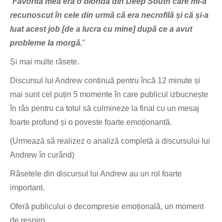
“
Favorita mea era o blondă din Deep South care mi-a
recunoscut în cele din urmă că era necrofilă și că și-a
luat acest job [de a lucra cu mine] după ce a avut
probleme la morgă.
”
Și mai multe râsete.
Discursul lui Andrew continuă pentru încă 12 minute și
mai sunt cel puțin 5 momente în care publicul izbucnește
în râs pentru ca totul să culmineze la final cu un mesaj
foarte profund și o poveste foarte emoționantă.
(Urmează să realizez o analiză completă a discursului lui
Andrew în curând)
Râsetele din discursul lui Andrew au un rol foarte
important.
Oferă publicului o decompresie emoțională, un moment
de respiro.