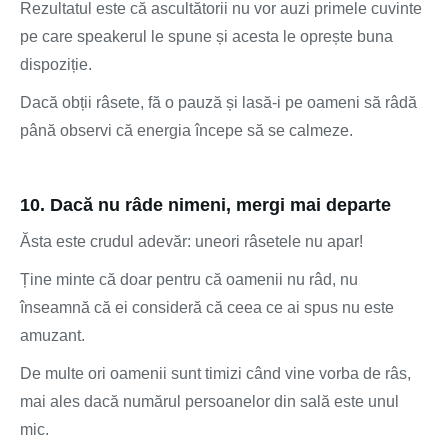
Rezultatul este că ascultătorii nu vor auzi primele cuvinte
pe care speakerul le spune și acesta le oprește buna
dispoziție.
Dacă obții râsete, fă o pauză și lasă-i pe oameni să râdă
până observi că energia începe să se calmeze.
10. Dacă nu râde nimeni, mergi mai departe
Ăsta este crudul adevăr: uneori râsetele nu apar!
Ține minte că doar pentru că oamenii nu râd, nu
înseamnă că ei consideră că ceea ce ai spus nu este
amuzant.
De multe ori oamenii sunt timizi când vine vorba de râs,
mai ales dacă numărul persoanelor din sală este unul
mic.