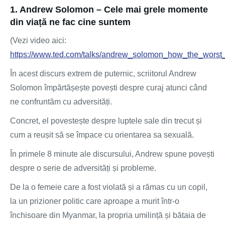
1. Andrew Solomon – Cele mai grele momente
din viață ne fac cine suntem
(Vezi video aici:
https://www.ted.com/talks/andrew_solomon_how_the_wor
În acest discurs extrem de puternic, scriitorul Andrew
Solomon împărtășește povești despre curaj atunci când
ne confruntăm cu adversități.
Concret, el povestește despre luptele sale din trecut și
cum a reușit să se împace cu orientarea sa sexuală.
În primele 8 minute ale discursului, Andrew spune povești
despre o serie de adversități și probleme.
De la o femeie care a fost violată și a rămas cu un copil,
la un prizioner politic care aproape a murit într-o
închisoare din Myanmar, la propria umilință și bătaia de