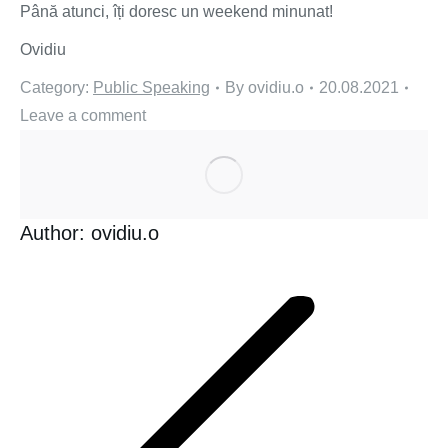
Până atunci, îți doresc un weekend minunat!
Ovidiu
Category:
Public Speaking
By
ovidiu.o
20.08.2021
Leave a comment
Author:
ovidiu.o