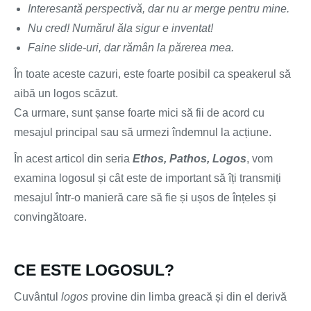
Interesantă perspectivă, dar nu ar merge pentru mine.
Nu cred! Numărul ăla sigur e inventat!
Faine slide-uri, dar rămân la părerea mea.
În toate aceste cazuri, este foarte posibil ca speakerul să
aibă un logos scăzut.
Ca urmare, sunt șanse foarte mici să fii de acord cu
mesajul principal sau să urmezi îndemnul la acțiune.
În acest articol din seria
Ethos, Pathos, Logos
, vom
examina logosul și cât este de important să îți transmiți
mesajul într-o manieră care să fie și ușos de înțeles și
convingătoare.
CE ESTE LOGOSUL?
Cuvântul
logos
provine din limba greacă și din el derivă