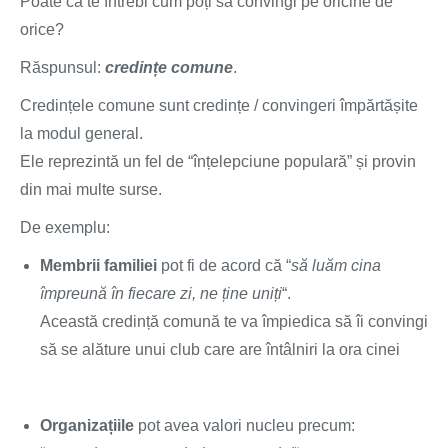
Poate că te întrebi cum poți să convingi pe oricine de
orice?
Răspunsul:
credințe comune
.
Credințele comune sunt credințe / convingeri împărtășite
la modul general.
Ele reprezintă un fel de “înțelepciune populară” și provin
din mai multe surse.
De exemplu:
Membrii familiei
pot fi de acord că “
să luăm cina
împreună în fiecare zi, ne ține uniți
“.
Această credință comună te va împiedica să îi convingi
să se alăture unui club care are întâlniri la ora cinei
Organizațiile
pot avea valori nucleu precum: