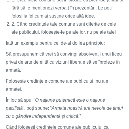
fără să le menționezi verbal) în prezentări. Le poți
folosi la fel cum ai susține orice altă idee.
2. Când credințele tale comune sunt diferite de cele
ale publicului, folosește-le pe ale lor, nu pe ale tale!
Iată un exemplu pentru cel de-al doilea principiu:
Să presupunem că vrei să convingi absolvenții unui liceu
privat de arte de elită cu viziuni liberale să se înroleze în
armată.
Folosește credințele comune ale publicului, nu ale
armatei.
În loc să spui “
O națiune puternică este o națiune
pacifistă
“, poți spune: “
Armata noastră are nevoie de tineri
cu o gândire independentă și critică.
”
Când folosești credințele comune ale publicului ca