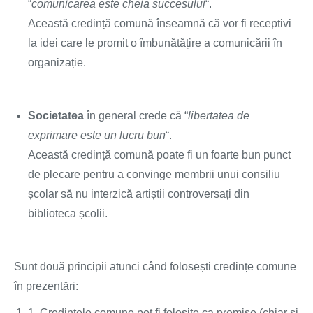
“
comunicarea este cheia succesului
“.
Această credință comună înseamnă că vor fi receptivi
la idei care le promit o îmbunătățire a comunicării în
organizație.
Societatea
în general crede că “
libertatea de
exprimare este un lucru bun
“.
Această credință comună poate fi un foarte bun punct
de plecare pentru a convinge membrii unui consiliu
școlar să nu interzică artiștii controversați din
biblioteca școlii.
Sunt două principii atunci când folosești credințe comune
în prezentări:
1. Credințele comune pot fi folosite ca premise (chiar și