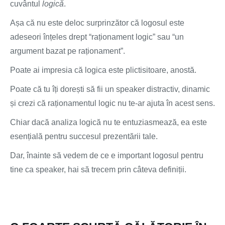
cuvântul
logică
.
Așa că nu este deloc surprinzător că logosul este
adeseori înțeles drept “raționament logic” sau “un
argument bazat pe raționament”.
Poate ai impresia că logica este plictisitoare, anostă.
Poate că tu îți dorești să fii un speaker distractiv, dinamic
și crezi că raționamentul logic nu te-ar ajuta în acest sens.
Chiar dacă analiza logică nu te entuziasmează, ea este
esențială pentru succesul prezentării tale.
Dar, înainte să vedem de ce e important logosul pentru
tine ca speaker, hai să trecem prin câteva definiții.