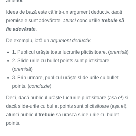
anterior.
Ideea de bază este că într-un argument deductiv,
dacă
premisele sunt adevărate,
atunci
concluziile
trebuie să
fie adevărate
.
De exemplu, iată un
argument deductiv
:
1. Publicul urăște toate lucrurile plictisitoare. (
premisă
)
2. Slide-urile cu bullet points sunt plictisitoare.
(
premisă
)
3. Prin urmare, publicul urăște slide-urile cu bullet
points. (
concluzie
)
Deci, dacă publicul urăște lucrurile plictisitoare (așa e!) și
dacă slide-urile cu bullet points sunt plictisitoare (așa e!),
atunci publicul
trebuie
să urască slide-urile cu bullet
points.