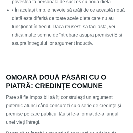
povestea ta personală de succes cu noua dietă.
• În același timp, e nevoie să arăți de ce această nouă
dietă este diferită de toate acele diete care nu au
funcționat în trecut. Dacă reușești să faci asta, vei
ridica multe semne de întrebare asupra premisei E și
asupra întregului lor argument inductiv.
OMOARĂ DOUĂ PĂSĂRI CU O
PIATRĂ: CREDINȚE COMUNE
Pare să fie imposibil să îți construiești un argument
puternic atunci când concurezi cu o serie de credințe și
premise pe care publicul tău și le-a format de-a lungul
unei vieți întregi.