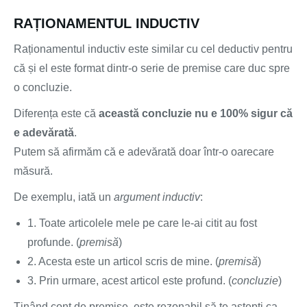
RAȚIONAMENTUL INDUCTIV
Raționamentul inductiv este similar cu cel deductiv pentru
că și el este format dintr-o serie de premise care duc spre
o concluzie.
Diferența este că
această concluzie nu e 100% sigur că
e adevărată
.
Putem să afirmăm că e adevărată doar într-o oarecare
măsură.
De exemplu, iată un
argument inductiv
:
1. Toate articolele mele pe care le-ai citit au fost
profunde. (
premisă
)
2. Acesta este un articol scris de mine. (
premisă
)
3. Prin urmare, acest articol este profund. (
concluzie
)
Ținând cont de premise, este rezonabil să te aștepți ca