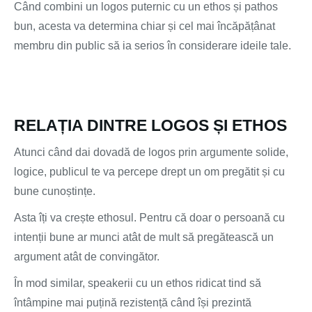
Când combini un logos puternic cu un ethos și pathos
bun, acesta va determina chiar și cel mai încăpățânat
membru din public să ia serios în considerare ideile tale.
RELAȚIA DINTRE LOGOS ȘI ETHOS
Atunci când dai dovadă de logos prin argumente solide,
logice, publicul te va percepe drept un om pregătit și cu
bune cunoștințe.
Asta îți va crește ethosul. Pentru că doar o persoană cu
intenții bune ar munci atât de mult să pregătească un
argument atât de convingător.
În mod similar, speakerii cu un ethos ridicat tind să
întâmpine mai puțină rezistență când își prezintă