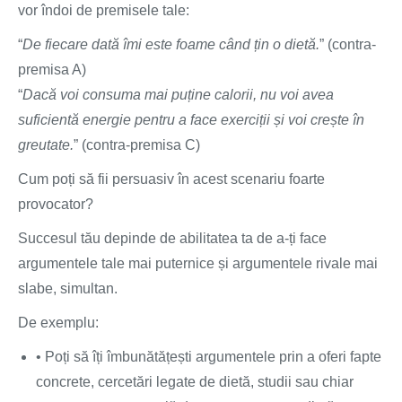
vor îndoi de premisele tale:
“
De fiecare dată îmi este foame când țin o dietă.
” (contra-
premisa A)
“
Dacă voi consuma mai puține calorii, nu voi avea
suficientă energie pentru a face exerciții și voi crește în
greutate.
” (contra-premisa C)
Cum poți să fii persuasiv în acest scenariu foarte
provocator?
Succesul tău depinde de abilitatea ta de a-ți face
argumentele tale mai puternice și argumentele rivale mai
slabe, simultan.
De exemplu:
• Poți să îți îmbunătățești argumentele prin a oferi fapte
concrete, cercetări legate de dietă, studii sau chiar