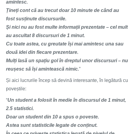
amintesc.
Țineți cont că au trecut doar 10 minute de când au
fost susținute discursurile.
Și nici nu au fost multe informații prezentate – cel mult
au ascultat 8 discursuri de 1 minut.
Cu toate astea, cu greutate își mai amintesc una sau
două idei din fiecare prezentare.
Mulți lasă un spațiu gol în dreptul unor discursuri – nu
reușesc să își amintească nimic.
”
Și aici lucrurile încep să devină interesante, în legătură cu
poveștile:
“
Un student a folosit în medie în discursul de 1 minut,
2.5 statistici.
Doar un student din 10 a spus o poveste.
Astea sunt statisticile legate de conținut.
În ceea ce privește statistica legată de nivelul de