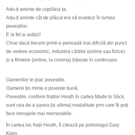
Adu-ți aminte de copilăria ta.
Adu-ți aminte cât de plăcut era să evadezi în lumea
poveștilor.
E la fel și astăzi!
Chiar dacă trecem printr-o perioadă mai dificilă din punct
de vedere economic, industria cărților (online sau fizice)
și a filmelor (online, la cinema) trăiește în continuare.
Oamenilor le plac poveștile.
Oamenii țin minte o poveste bună.
Poveștile, conform fraților Heath în cartea Made to Stick,
sunt cea de-a șasea (și ultima) modalitate prin care îți poți
face mesajele mai memorabile.
În cartea lor, frații Heath, îl citează pe psihologul Gary
Klein.