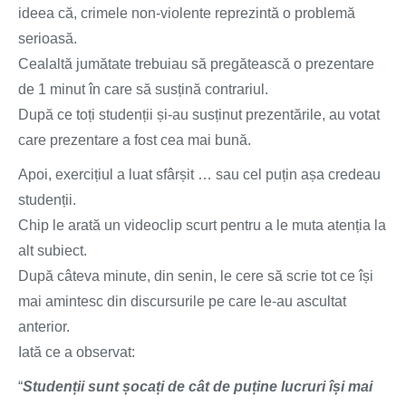
ideea că, crimele non-violente reprezintă o problemă
serioasă.
Cealaltă jumătate trebuiau să pregătească o prezentare
de 1 minut în care să susțină contrariul.
După ce toți studenții și-au susținut prezentările, au votat
care prezentare a fost cea mai bună.
Apoi, exercițiul a luat sfârșit … sau cel puțin așa credeau
studenții.
Chip le arată un videoclip scurt pentru a le muta atenția la
alt subiect.
După câteva minute, din senin, le cere să scrie tot ce își
mai amintesc din discursurile pe care le-au ascultat
anterior.
Iată ce a observat:
“
Studenții sunt șocați de cât de puține lucruri își mai