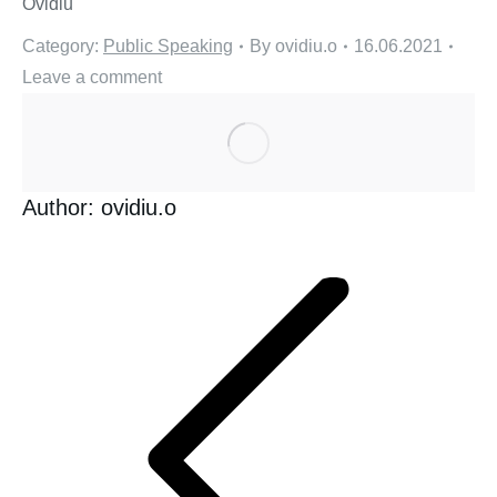
Ovidiu
Category:
Public Speaking
By
ovidiu.o
16.06.2021
Leave a comment
Author:
ovidiu.o