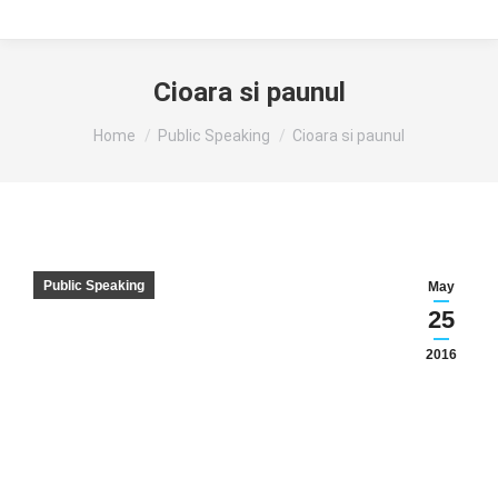
Cioara si paunul
You are here:
Home
Public Speaking
Cioara si paunul
Public Speaking
May
25
2016