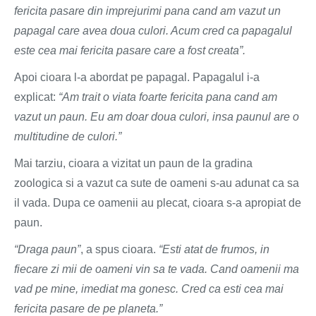
fericita pasare din imprejurimi pana cand am vazut un
papagal care avea doua culori. Acum cred ca papagalul
este cea mai fericita pasare care a fost creata”.
Apoi cioara l-a abordat pe papagal. Papagalul i-a
explicat:
“Am trait o viata foarte fericita pana cand am
vazut un paun. Eu am doar doua culori, insa paunul are o
multitudine de culori.”
Mai tarziu, cioara a vizitat un paun de la gradina
zoologica si a vazut ca sute de oameni s-au adunat ca sa
il vada. Dupa ce oamenii au plecat, cioara s-a apropiat de
paun.
“Draga paun”
, a spus cioara.
“Esti atat de frumos, in
fiecare zi mii de oameni vin sa te vada. Cand oamenii ma
vad pe mine, imediat ma gonesc. Cred ca esti cea mai
fericita pasare de pe planeta.”