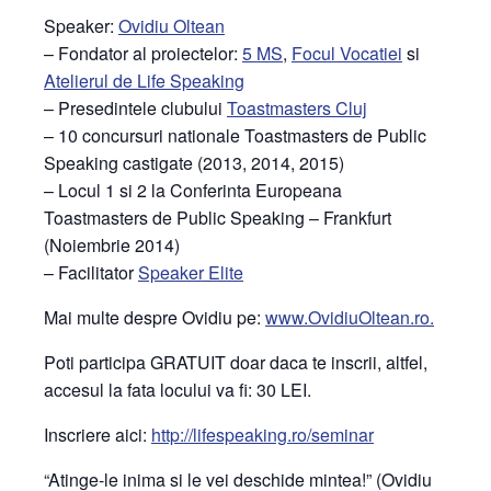
Speaker:
Ovidiu Oltean
– Fondator al proiectelor:
5 MS
,
Focul Vocatiei
si
Atelierul de Life Speaking
– Presedintele clubului
Toastmasters Cluj
– 10 concursuri nationale Toastmasters de Public
Speaking castigate (2013, 2014, 2015)
– Locul 1 si 2 la Conferinta Europeana
Toastmasters de Public Speaking – Frankfurt
(Noiembrie 2014)
– Facilitator
Speaker Elite
Mai multe despre Ovidiu pe:
www.OvidiuOltean.ro.
Poti participa GRATUIT doar daca te inscrii, altfel,
accesul la fata locului va fi: 30 LEI.
Inscriere aici:
http://lifespeaking.ro/
seminar
“Atinge-le inima si le vei deschide mintea!” (Ovidiu