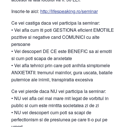
Inscrie-te aici:
http://lifespeaking.ro/
seminar
Ce vei castiga daca vei participa la seminar:
• Vei afla cum iti poti GESTIONA eficient EMOTIILE
pozitive si negative cand COMUNICI cu alte
persoane
• Vei descoperi DE CE este BENEFIC sa ai emotii
si cum poti scapa de anxietate
• Vei afla tehnici prin care poti anihila simptomele
ANXIETATII: tremurul mainilor, gura uscata, bataile
puternice ale inimii, transpiratia excesiva
Ce vei pierde daca NU vei participa la seminar:
• NU vei afla cel mai mare mit legat de vorbitul in
public si cum este mintita societatea zi de zi
• NU vei descoperi cum poti sa scapi de
perfectionism si de presiunea pe care ti-o pui pe
umeri