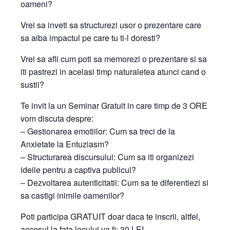
oameni?
Vrei sa inveti sa structurezi usor o prezentare care
sa aiba impactul pe care tu ti-l doresti?
Vrei sa afli cum poti sa memorezi o prezentare si sa
iti pastrezi in acelasi timp naturaletea atunci cand o
sustii?
Te invit la un Seminar Gratuit in care timp de 3 ORE
vom discuta despre:
– Gestionarea emotiilor: Cum sa treci de la
Anxietate la Entuziasm?
– Structurarea discursului: Cum sa iti organizezi
ideile pentru a captiva publicul?
– Dezvoltarea autenticitatii: Cum sa te diferentiezi si
sa castigi inimile o
amenilor?
Poti participa GRATUIT doar daca te inscrii, altfel,
accesul la fata locului va fi: 30 LEI.